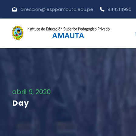
direccion@iesppamauta.edu.pe
944214990
abril 9, 2020
Day