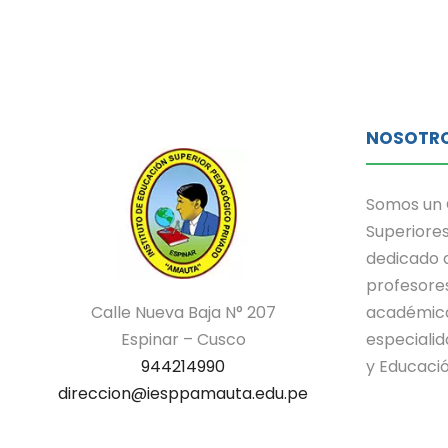
NOSOTR
Somos un 
Superiores
dedicado a
profesore
Calle Nueva Baja N° 207
académica
Espinar – Cusco
especialid
944214990
y Educació
direccion@iesppamauta.edu.pe