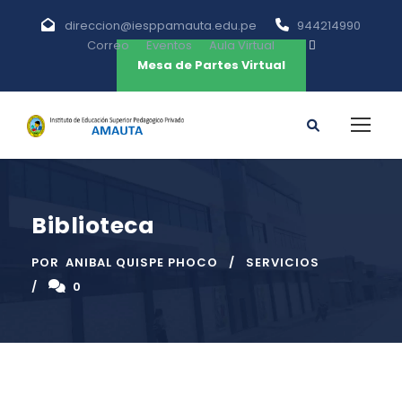
direccion@iesppamauta.edu.pe
944214990
Correo
Eventos
Aula Virtual
Mesa de Partes Virtual
Biblioteca
POR
ANIBAL QUISPE PHOCO
SERVICIOS
0