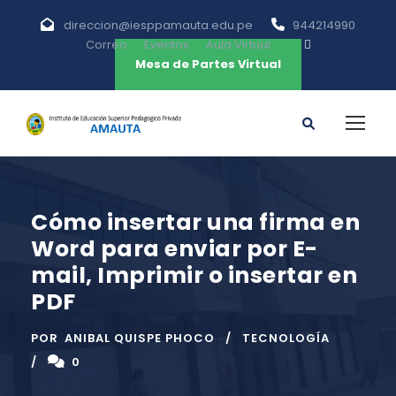
direccion@iesppamauta.edu.pe
944214990
Correo
Eventos
Aula Virtual
Mesa de Partes Virtual
Cómo insertar una firma en
Word para enviar por E-
mail, Imprimir o insertar en
PDF
POR
ANIBAL QUISPE PHOCO
TECNOLOGÍA
0