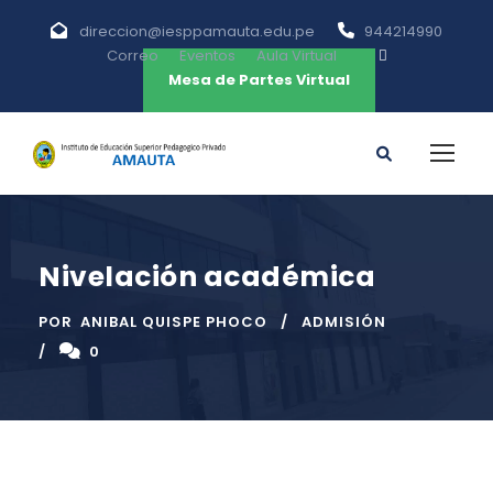
direccion@iesppamauta.edu.pe
944214990
Correo
Eventos
Aula Virtual
Mesa de Partes Virtual
Nivelación académica
POR
ANIBAL QUISPE PHOCO
ADMISIÓN
0