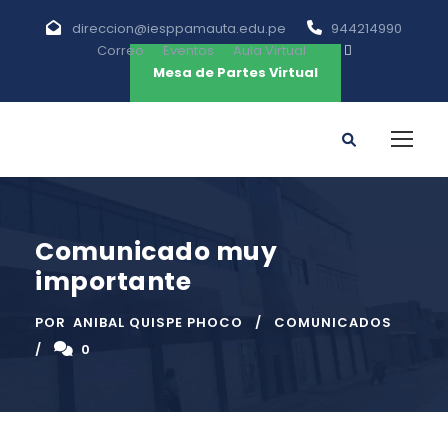
direccion@iesppamauta.edu.pe
944214990
Correo
Eventos
Aula Virtual
Mesa de Partes Virtual
Comunicado muy
importante
POR
ANIBAL QUISPE PHOCO
COMUNICADOS
0