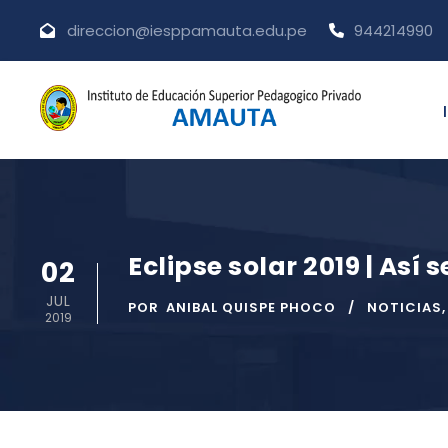
direccion@iesppamauta.edu.pe
944214990
Eclipse solar 2019 | Así 
02
JUL
POR
ANIBAL QUISPE PHOCO
NOTICIAS
,
2019