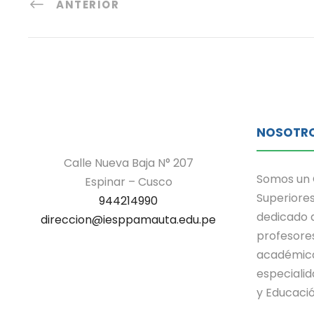
ANTERIOR
NOSOTR
Calle Nueva Baja N° 207
Somos un 
Espinar – Cusco
Superiores
944214990
dedicado a
direccion@iesppamauta.edu.pe
profesore
académica
especialid
y Educació