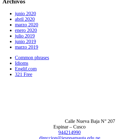
Archivos
junio 2020
abril 2020
marzo 2020
enero 2020
julio 2019
junio 2019
marzo 2019
Common phrases
Idioms
Englif.com
321 Free
Calle Nueva Baja N° 207
Espinar – Cusco
944214990
direccion@iesppamauta.edu.pe