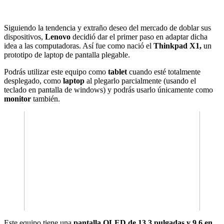
Siguiendo la tendencia y extraño deseo del mercado de doblar sus
dispositivos,
Lenovo
decidió dar el primer paso en adaptar dicha
idea a las computadoras. Así fue como nació el
Thinkpad X1,
un
prototipo de laptop de pantalla plegable.
Podrás utilizar este equipo como
tablet
cuando esté totalmente
desplegado, como
laptop
al plegarlo parcialmente (usando el
teclado en pantalla de windows) y podrás usarlo únicamente como
monitor
también.
Este equipo tiene una
pantalla OLED de 13.3 pulgadas y 9.6 en