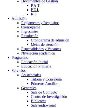
Documentos de Gestión
P.A.T.
P.E.I.
R.I.
Admisión
Reglamento y Requisitos
Cronograma
Ingresantes
Resolución
Cronograma de admisión
Metas de atención
Especialidades y Vacantes
Nivelación académica
Programas
Educación Inicial
Educación Primaria
Servicios
Asistenciales
Tutoría y Consejería
Primeros Auxilios
Generales
Sala de Cómputo
Centro de Investigación
Biblioteca
Sala audiovisual